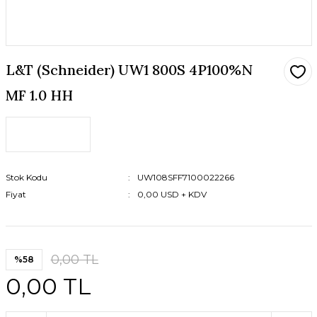
L&T (Schneider) UW1 800S 4P100%N
MF 1.0 HH
Stok Kodu
UW108SFF7100022266
Fiyat
0,00 USD + KDV
0,00 TL
%58
0,00 TL