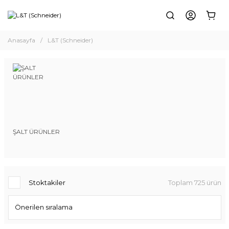
Anasayfa
L&T (Schneider)
ŞALT ÜRÜNLER
Stoktakiler
Toplam 725 ürün