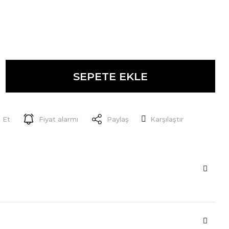
SEPETE EKLE
 Et
Fiyat alarmı
Paylaş
Karşılaştır