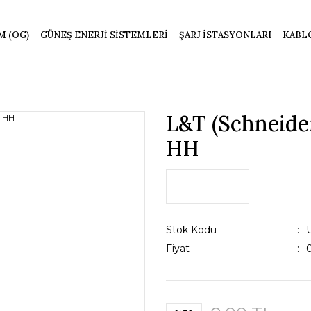
M (OG)
GÜNEŞ ENERJİ SİSTEMLERİ
ŞARJ İSTASYONLARI
KABL
L&T (Schneide
HH
Stok Kodu
Fiyat