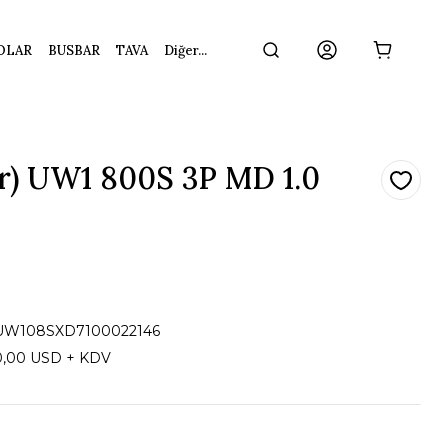
OLAR
BUSBAR
TAVA
Diğer...
r) UW1 800S 3P MD 1.0
UW108SXD7100022146
0,00 USD + KDV