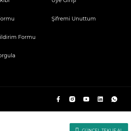
kibi
Üye Girişi
 Formu
Şifremi Unuttum
ildirim Formu
orgula
GÜNCEL TEKLİF AL