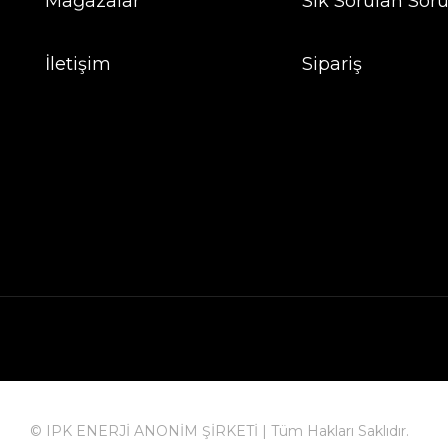
Mağazalar
Sık Sorulan Soru
İletişim
Sipariş
© IPK ENERJİ ANONİM ŞİRKETİ | Tüm Hakları Saklıdır.