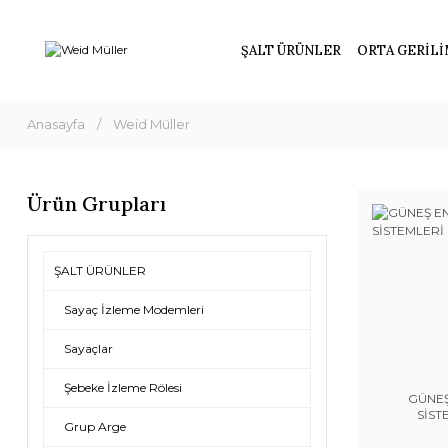
ŞALT ÜRÜNLER
ORTA GERİLİ
Anasayfa
Weid Müller
Ürün Grupları
ŞALT ÜRÜNLER
Sayaç İzleme Modemleri
Sayaçlar
Şebeke İzleme Rölesi
GÜNEŞ
SİST
Grup Arge