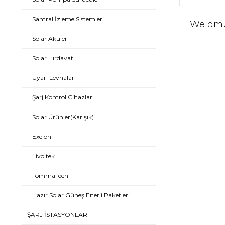
Santral İzleme Sistemleri
Weidmül
Solar Aküler
Solar Hırdavat
Uyarı Levhaları
Şarj Kontrol Cihazları
Solar Ürünler(Karışık)
Exelon
Livoltek
TommaTech
Hazır Solar Güneş Enerji Paketleri
ŞARJ İSTASYONLARI