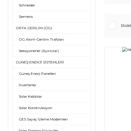
Schneider
Siemens
Stokt
ORTA GERİLİM (OG)
OG Akım-Gerilim Trafoları
Seksiyonerler (Ayırıcılar)
GÜNEŞ ENERJİ SİSTEMLERİ
Güneş Enerji Panelleri
İnverterler
Solar Kablolar
Solar Konstrüksiyon
GES Sayaç İzleme Modemleri
Solar Pompa Sürücüler