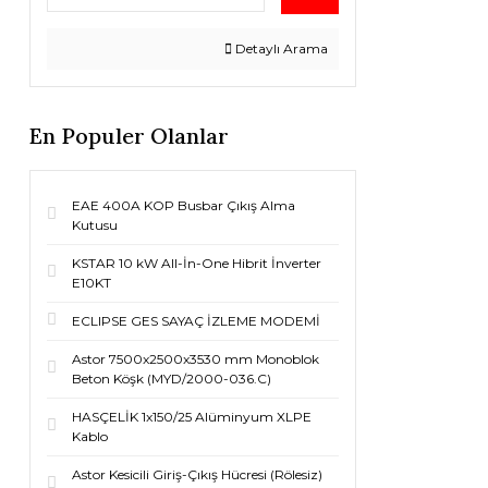
Detaylı Arama
En Populer Olanlar
EAE 400A KOP Busbar Çıkış Alma
Kutusu
KSTAR 10 kW All-İn-One Hibrit İnverter
E10KT
ECLIPSE GES SAYAÇ İZLEME MODEMİ
Astor 7500x2500x3530 mm Monoblok
Beton Köşk (MYD/2000-036.C)
HASÇELİK 1x150/25 Alüminyum XLPE
Kablo
Astor Kesicili Giriş-Çıkış Hücresi (Rölesiz)