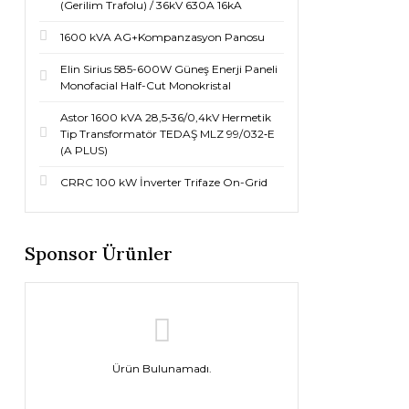
(Gerilim Trafolu) / 36kV 630A 16kA
1600 kVA AG+Kompanzasyon Panosu
Elin Sirius 585-600W Güneş Enerji Paneli
Monofacial Half-Cut Monokristal
Astor 1600 kVA 28,5‐36/0,4kV Hermetik
Tip Transformatör TEDAŞ MLZ 99/032‐E
(A PLUS)
CRRC 100 kW İnverter Trifaze On-Grid
Sponsor Ürünler
Ürün Bulunamadı.