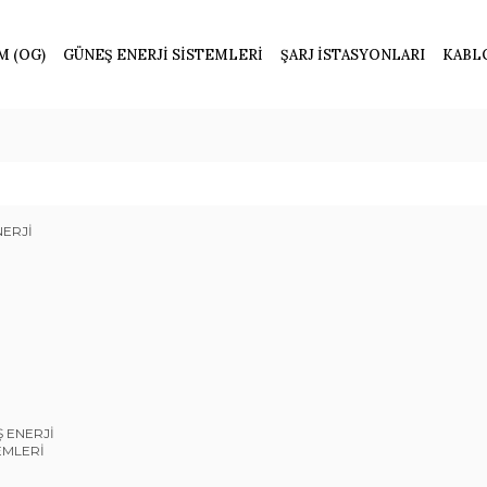
M (OG)
GÜNEŞ ENERJİ SİSTEMLERİ
ŞARJ İSTASYONLARI
KABL
 ENERJİ
EMLERİ