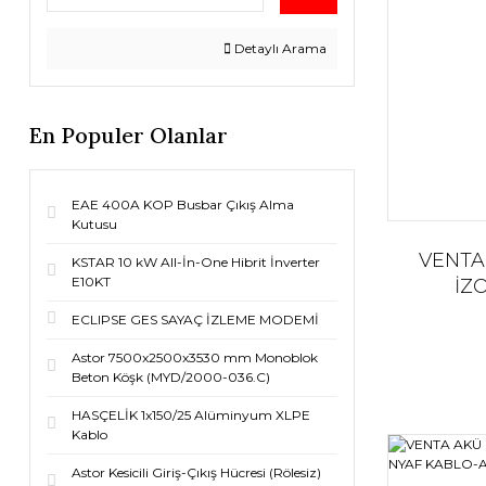
Detaylı Arama
En Populer Olanlar
EAE 400A KOP Busbar Çıkış Alma
Kutusu
VENTA
KSTAR 10 kW All-İn-One Hibrit İnverter
E10KT
İZ
ECLIPSE GES SAYAÇ İZLEME MODEMİ
Astor 7500x2500x3530 mm Monoblok
Beton Köşk (MYD/2000-036.C)
HASÇELİK 1x150/25 Alüminyum XLPE
Kablo
Astor Kesicili Giriş-Çıkış Hücresi (Rölesiz)