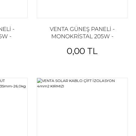
ELİ -
VENTA GÜNEŞ PANELİ -
5W -
MONOKRİSTAL 205W -
mm
1496x678x30mm - 11,0kg
0,00 TL