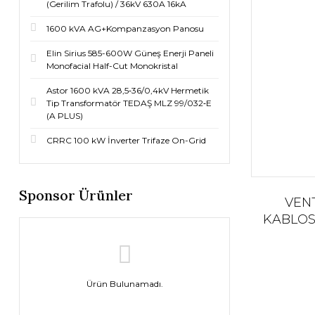
(Gerilim Trafolu) / 36kV 630A 16kA
1600 kVA AG+Kompanzasyon Panosu
Elin Sirius 585-600W Güneş Enerji Paneli
Monofacial Half-Cut Monokristal
Astor 1600 kVA 28,5‐36/0,4kV Hermetik
Tip Transformatör TEDAŞ MLZ 99/032‐E
(A PLUS)
CRRC 100 kW İnverter Trifaze On-Grid
Sponsor Ürünler
VEN
KABLOS
KAB
Ürün Bulunamadı.