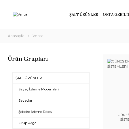
ŞALT ÜRÜNLER
ORTA GERİLİ
Anasayfa
Venta
Ürün Grupları
ŞALT ÜRÜNLER
Sayaç İzleme Modemleri
Sayaçlar
Şebeke İzleme Rölesi
GÜNEŞ
SİST
Grup Arge