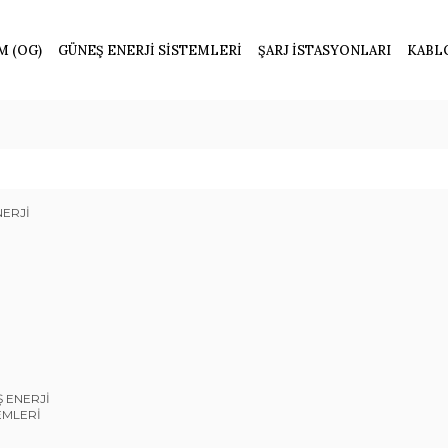
M (OG)
GÜNEŞ ENERJİ SİSTEMLERİ
ŞARJ İSTASYONLARI
KABL
 ENERJİ
EMLERİ