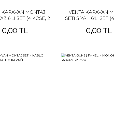
 KARAVAN MONTAJ
VENTA KARAVAN 
AZ 6'LI SET (4 KÖŞE, 2
SETİ SİYAH 6'LI SET (
 ABS HAMMADDE, 4
YAN) ABS HAMMAD
0,00 TL
0,00 TL
 TUTUCU, 2 ORTA
KÖŞE TUTUCU, 2
TUTUCU SET
TUTUCU SET