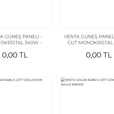
A GÜNEŞ PANELİ -
VENTA GÜNEŞ PANELİ
OKRİSTAL 340W -
CUT MONOKRİSTAL 
1660x35mm - 18,0kg
2095x1039x35mm-
0,00 TL
0,00 TL