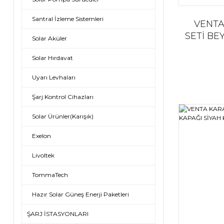
Santral İzleme Sistemleri
VENTA
SETİ BEY
Solar Aküler
YAN)
Solar Hırdavat
KÖŞE
Uyarı Levhaları
Şarj Kontrol Cihazları
Solar Ürünler(Karışık)
Exelon
Livoltek
TommaTech
Hazır Solar Güneş Enerji Paketleri
ŞARJ İSTASYONLARI