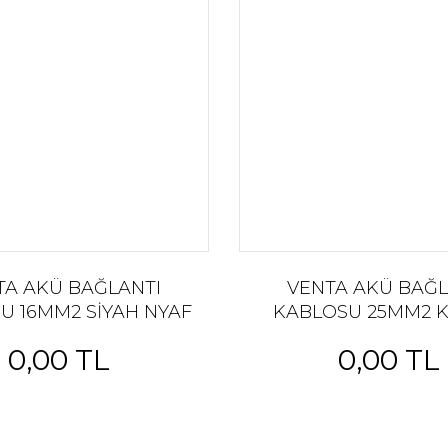
TA AKÜ BAĞLANTI
VENTA AKÜ BAĞL
U 16MM2 SİYAH NYAF
KABLOSU 25MM2 K
LO-AKÜ BAĞLANTI
NYAF KABLO-AKÜ B
0,00 TL
0,00 TL