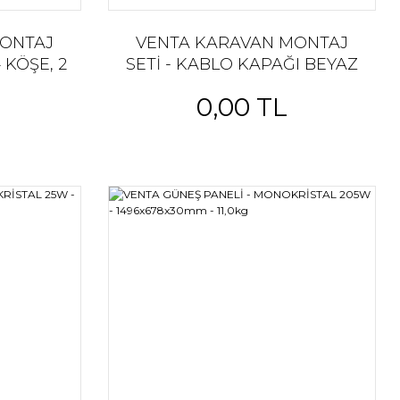
MONTAJ
VENTA KARAVAN MONTAJ
4 KÖŞE, 2
SETİ - KABLO KAPAĞI BEYAZ
DE, 4
KABLO KAPAĞI
0,00 TL
 ORTA