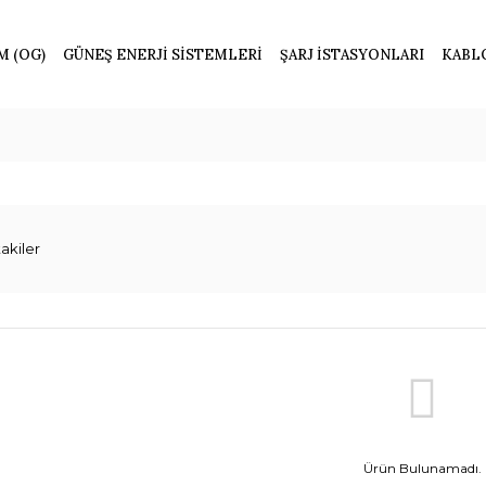
M (OG)
GÜNEŞ ENERJİ SİSTEMLERİ
ŞARJ İSTASYONLARI
KABL
akiler
Ürün Bulunamadı.