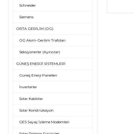
Schneider
Siemens
ORTA GERİLİM (OG)
OG Akım-Gerilim Trafoları
Seksiyonerler (Ayırıcılar)
GÜNEŞ ENERJİ SİSTEMLERİ
Güneş Enerji Panelleri
İnverterler
Solar Kablolar
Solar Konstrüksiyon
GES Sayaç İzleme Modemleri
Solar Pompa Sürücüler