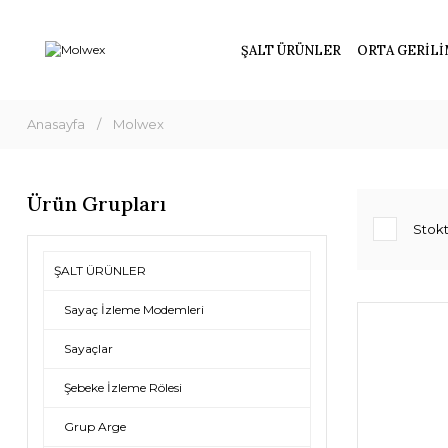
ŞALT ÜRÜNLER
ORTA GERİLİ
Anasayfa
Molwex
Ürün Grupları
Stokt
ŞALT ÜRÜNLER
Sayaç İzleme Modemleri
Sayaçlar
Şebeke İzleme Rölesi
Grup Arge