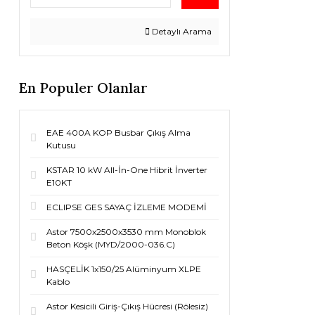
Detaylı Arama
En Populer Olanlar
EAE 400A KOP Busbar Çıkış Alma
Kutusu
KSTAR 10 kW All-İn-One Hibrit İnverter
E10KT
ECLIPSE GES SAYAÇ İZLEME MODEMİ
Astor 7500x2500x3530 mm Monoblok
Beton Köşk (MYD/2000-036.C)
HASÇELİK 1x150/25 Alüminyum XLPE
Kablo
Astor Kesicili Giriş-Çıkış Hücresi (Rölesiz)