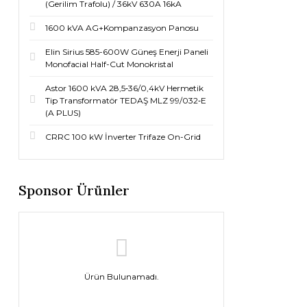
(Gerilim Trafolu) / 36kV 630A 16kA
1600 kVA AG+Kompanzasyon Panosu
Elin Sirius 585-600W Güneş Enerji Paneli
Monofacial Half-Cut Monokristal
Astor 1600 kVA 28,5‐36/0,4kV Hermetik
Tip Transformatör TEDAŞ MLZ 99/032‐E
(A PLUS)
CRRC 100 kW İnverter Trifaze On-Grid
Sponsor Ürünler
Ürün Bulunamadı.