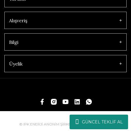
Alışveriş
Bilgi
Üyelik
GÜNCEL TEKLİF AL
© IPK ENERJİ ANONİM ŞİRKETİ | Tüm Hakları Saklıdır.