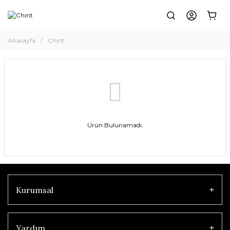
Anasayfa
Chint
Ürün Bulunamadı.
Kurumsal
Yardım