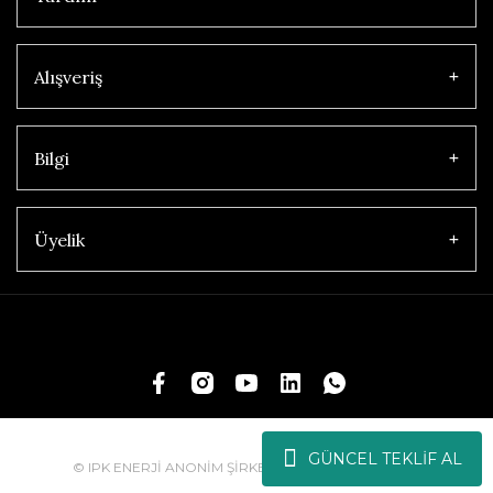
Alışveriş
Bilgi
Üyelik
GÜNCEL TEKLİF AL
© IPK ENERJİ ANONİM ŞİRKETİ | Tüm Hakları Saklıdır.