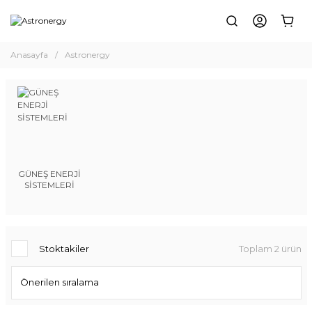
Anasayfa
Astronergy
GÜNEŞ ENERJİ
SİSTEMLERİ
Stoktakiler
Toplam 2 ürün