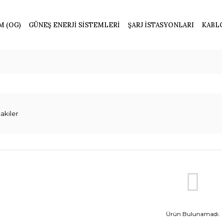
M (OG)
GÜNEŞ ENERJİ SİSTEMLERİ
ŞARJ İSTASYONLARI
KABL
akiler
Ürün Bulunamadı.