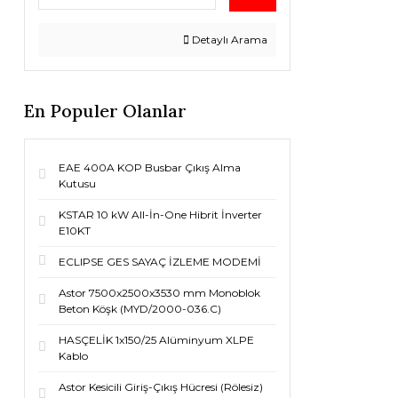
Detaylı Arama
En Populer Olanlar
EAE 400A KOP Busbar Çıkış Alma
Kutusu
KSTAR 10 kW All-İn-One Hibrit İnverter
E10KT
ECLIPSE GES SAYAÇ İZLEME MODEMİ
Astor 7500x2500x3530 mm Monoblok
Beton Köşk (MYD/2000-036.C)
HASÇELİK 1x150/25 Alüminyum XLPE
Kablo
Astor Kesicili Giriş-Çıkış Hücresi (Rölesiz)