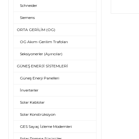
Schneider
Siemens
ORTA GERİLİM (OG)
OG Akım-Gerilim Trafoları
Seksiyonerler (Ayırıcılar)
GÜNEŞ ENERJİ SİSTEMLERİ
Güneş Enerji Panelleri
İnverterler
Solar Kablolar
Solar Konstrüksiyon
GES Sayaç İzleme Modemleri
Solar Pompa Sürücüler