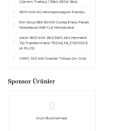
(Gerilim Trafolu) / 36kV 630A 16kA
1600 kVA AG+Kompanzasyon Panosu
Elin Sirius 585-600W Güneş Enerji Paneli
Monofacial Half-Cut Monokristal
Astor 1600 kVA 28,5‐36/0,4kV Hermetik
Tip Transformatör TEDAŞ MLZ 99/032‐E
(A PLUS)
CRRC 100 kW İnverter Trifaze On-Grid
Sponsor Ürünler
Ürün Bulunamadı.