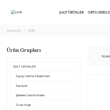
ŞALT ÜRÜNLER
ORTA GERİLİ
Anasayfa
2A1B
Ürün Grupları
Stokt
ŞALT ÜRÜNLER
Sayaç İzleme Modemleri
Sayaçlar
Şebeke İzleme Rölesi
Grup Arge