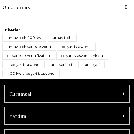
Önerileriniz
Etiketler :
umay tech 400 kw
umay tech
umay tech şarj istasyonu
dc şarj istasyonu
dc şarj istasyonu fiyatları
dc şarj istasyonu ankara
araç şarj istasyonu
araç şarj aleti
araç şarj
400 kw araç şarj istasyonu
Kurumsal
Yardım