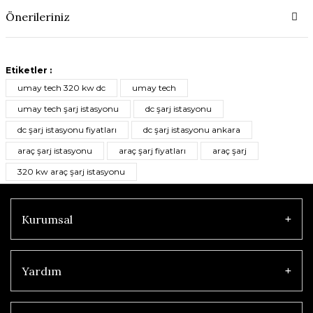
Önerileriniz
Etiketler :
umay tech 320 kw dc
umay tech
umay tech şarj istasyonu
dc şarj istasyonu
dc şarj istasyonu fiyatları
dc şarj istasyonu ankara
araç şarj istasyonu
araç şarj fiyatları
araç şarj
320 kw araç şarj istasyonu
Kurumsal
Yardım