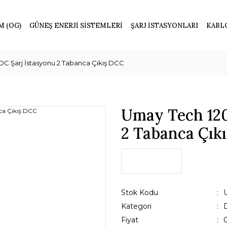
M (OG)
GÜNEŞ ENERJİ SİSTEMLERİ
ŞARJ İSTASYONLARI
KABL
C Şarj İstasyonu 2 Tabanca Çıkış DCC
Umay Tech 120
2 Tabanca Çık
Stok Kodu
Kategori
Fiyat