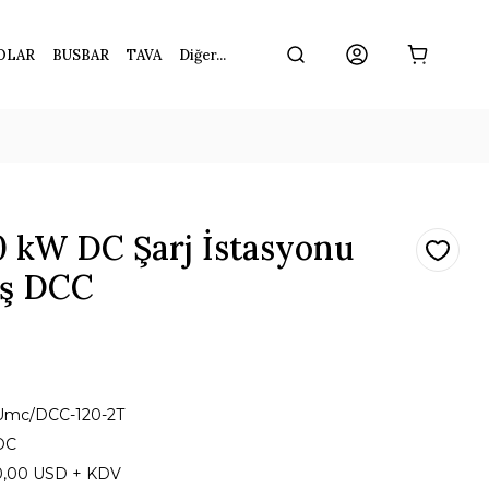
OLAR
BUSBAR
TAVA
Diğer...
 kW DC Şarj İstasyonu
ış DCC
Umc/DCC-120-2T
DC
0,00 USD + KDV