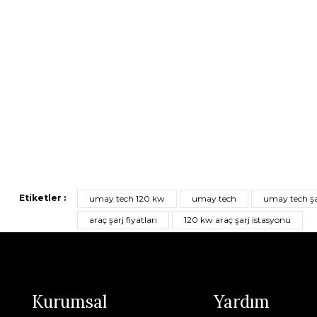
Etiketler :
umay tech 120 kw
umay tech
umay tech şa
araç şarj fiyatları
120 kw araç şarj istasyonu
Kurumsal
Yardım