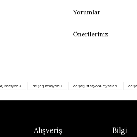
Yorumlar
Önerileriniz
rj istasyonu
dc şarj istasyonu
dc şarj istasyonu fiyatları
dc ş
Alışveriş
Bilgi