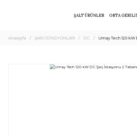
ŞALT ÜRÜNLER
ORTA GERİLİ
Anasayfa
ŞARJ İSTASYONLARI
DC
Umay Tech 120 kW D