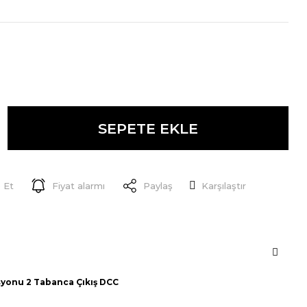
SEPETE EKLE
 Et
Fiyat alarmı
Paylaş
Karşılaştır
syonu 2 Tabanca Çıkış DCC