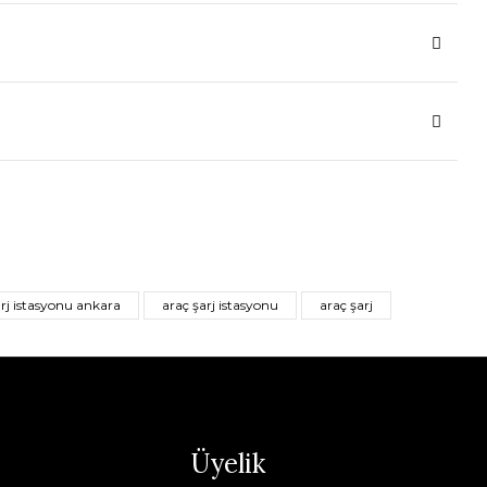
arj istasyonu ankara
araç şarj istasyonu
araç şarj
Üyelik