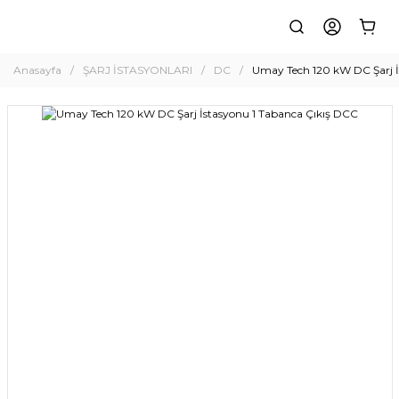
Anasayfa
ŞARJ İSTASYONLARI
DC
Umay Tech 120 kW DC Şarj İ