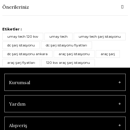
Önerileriniz
Etiketler :
umay tech 120 kw
umay tech
umay tech şarj istasyonu
dc şarj istasyonu
dc şarj istasyonu fiyatları
dc şarj istasyonu ankara
araç şarj istasyonu
araç şarj
araç şarj fiyatları
120 kw araç şarj istasyonu
Kurumsal
Yardım
Alışveriş