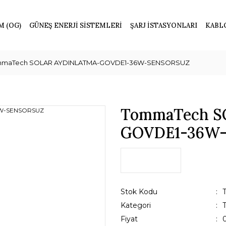
M (OG)
GÜNEŞ ENERJİ SİSTEMLERİ
ŞARJ İSTASYONLARI
KABL
mmaTech SOLAR AYDINLATMA-GOVDE1-36W-SENSORSUZ
TommaTech S
GOVDE1-36W
Stok Kodu
Kategori
Fiyat