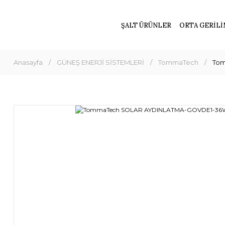
ŞALT ÜRÜNLER
ORTA GERİLİ
Anasayfa
GÜNEŞ ENERJİ SİSTEMLERİ
TommaTech
To