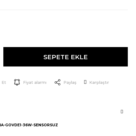
SEPETE EKLE
 Et
Fiyat alarmı
Paylaş
Karşılaştır
MA-GOVDE1-36W-SENSORSUZ