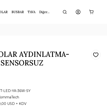
OLAR
BUSBAR
TAVA
Diğer...
OLAR AYDINLATMA-
-SENSORSUZ
TT-LED-YA-36W-SY
TommaTech
0,00 USD + KDV