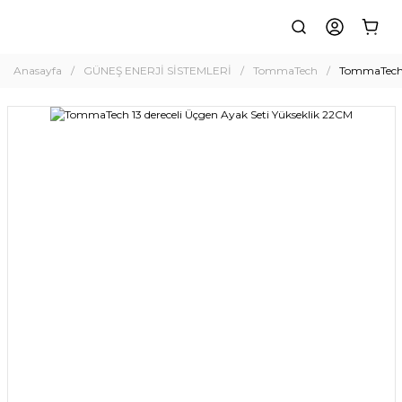
Anasayfa
GÜNEŞ ENERJİ SİSTEMLERİ
TommaTech
TommaTech 1