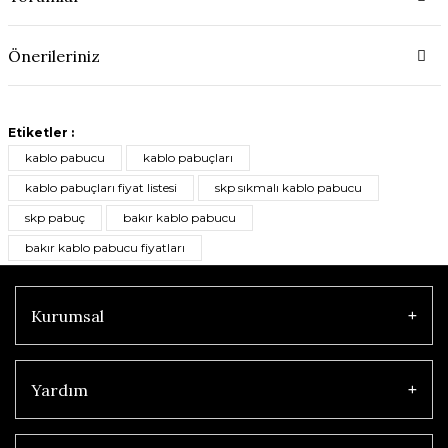
Önerileriniz
Etiketler :
kablo pabucu
kablo pabuçları
kablo pabuçları fiyat listesi
skp sıkmalı kablo pabucu
skp pabuç
bakır kablo pabucu
bakır kablo pabucu fiyatları
Kurumsal
Yardım