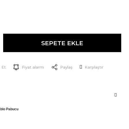
SEPETE EKLE
 Et
Fiyat alarmı
Paylaş
Karşılaştır
ablo Pabucu