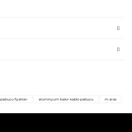
pabucu fiyatları
alüminyum bakır kablo pabucu
m.aras