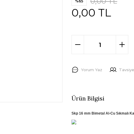
0,00 TL
%65
0,00 TL
Yorum Yaz
Tavsiye
Ürün Bilgisi
Skp 16 mm Bimetal Al-Cu Sıkmalı K