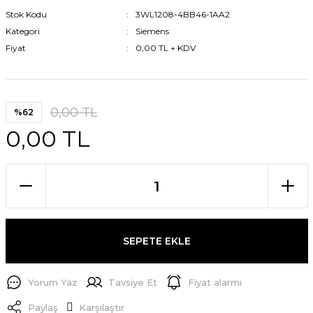
Stok Kodu
3WL1208-4BB46-1AA2
Kategori
Siemens
Fiyat
0,00 TL + KDV
0,00 TL
%62
0,00 TL
SEPETE EKLE
Yorum Yaz
Tavsiye Et
Fiyat alarmı
Paylaş
Karşılaştır