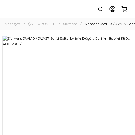
Anasayfa
ŞALT ÜRÜNLER
Siemens
Siemens 3WL10 / 3VA27 Seris