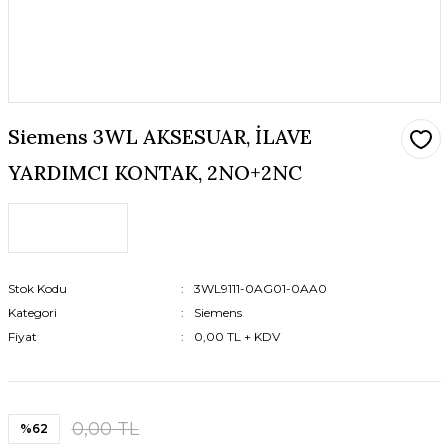
Siemens 3WL AKSESUAR, İLAVE
YARDIMCI KONTAK, 2NO+2NC
Stok Kodu
3WL9111-0AG01-0AA0
Kategori
Siemens
Fiyat
0,00 TL + KDV
0,00 TL
%62