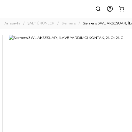
Anasayfa
ŞALT ÜRÜNLER
Siemens
Siemens 3WL AKSESUAR, İ