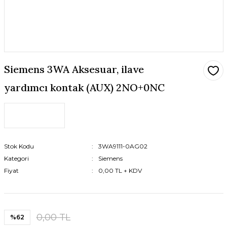
Siemens 3WA Aksesuar, ilave
yardımcı kontak (AUX) 2NO+0NC
Stok Kodu
3WA9111-0AG02
Kategori
Siemens
Fiyat
0,00 TL + KDV
0,00 TL
%62