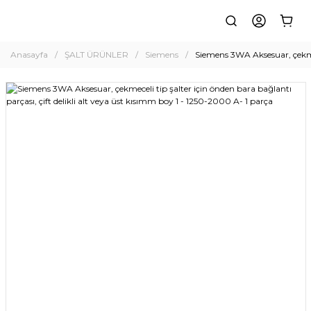
Anasayfa
ŞALT ÜRÜNLER
Siemens
Siemens 3WA Aksesuar, çekmece