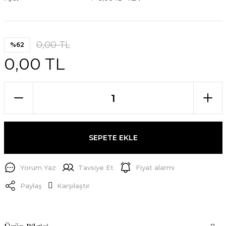
0,00 TL
%62
0,00 TL
SEPETE EKLE
Yorum Yaz
Tavsiye Et
Fiyat alarmı
Paylaş
Karşılaştır