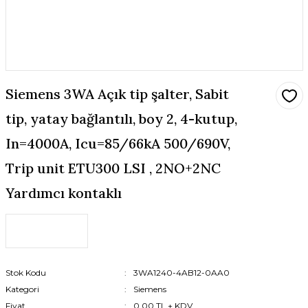
Siemens 3WA Açık tip şalter, Sabit
tip, yatay bağlantılı, boy 2, 4-kutup,
In=4000A, Icu=85/66kA 500/690V,
Trip unit ETU300 LSI , 2NO+2NC
Yardımcı kontaklı
Stok Kodu
3WA1240-4AB12-0AA0
Kategori
Siemens
Fiyat
0,00 TL + KDV