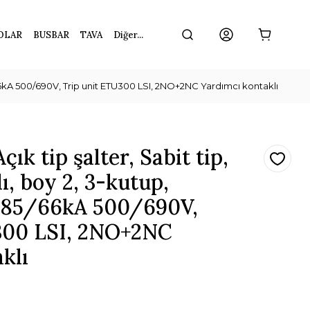
OLAR
BUSBAR
TAVA
Diğer...
5/66kA 500/690V, Trip unit ETU300 LSI, 2NO+2NC Yardımcı kontaklı
k tip şalter, Sabit tip,
ı, boy 2, 3-kutup,
=85/66kA 500/690V,
300 LSI, 2NO+2NC
klı