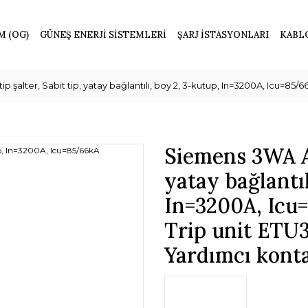
M (OG)
GÜNEŞ ENERJİ SİSTEMLERİ
ŞARJ İSTASYONLARI
KABL
p şalter, Sabit tip, yatay bağlantılı, boy 2, 3-kutup, In=3200A, Icu=8
Siemens 3WA Açı
yatay bağlantıl
In=3200A, Icu
Trip unit ETU
Yardımcı konta