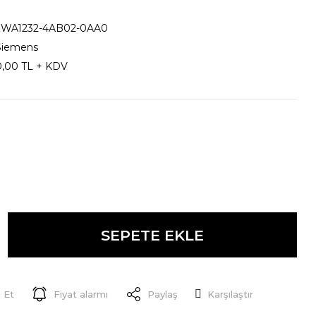
3WA1232-4AB02-0AA0
Siemens
0,00 TL + KDV
SEPETE EKLE
 Et
Fiyat alarmı
Paylaş
Karşılaştır