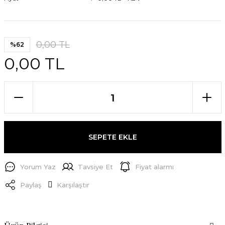
0,00 TL
%62
0,00 TL
SEPETE EKLE
Yorum Yaz
Tavsiye Et
Fiyat alarmı
Paylaş
Karşılaştır