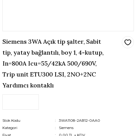
Siemens 3WA Açık tip şalter, Sabit
tip, yatay bağlantılı, boy 1, 4-kutup,
In=800A Icu=55/42kA 500/690V,
Trip unit ETU300 LSI, 2NO+2NC
Yardımcı kontaklı
Stok Kodu
3WA1108-2AB12-0AA0
Kategori
Siemens
Fiyat
0,00 TL + KDV