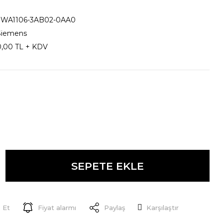
3WA1106-3AB02-0AA0
Siemens
0,00 TL + KDV
SEPETE EKLE
 Et
Fiyat alarmı
Paylaş
Karşılaştır