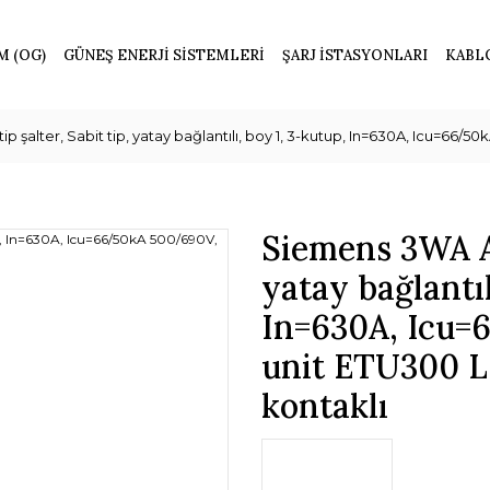
M (OG)
GÜNEŞ ENERJİ SİSTEMLERİ
ŞARJ İSTASYONLARI
KABL
p şalter, Sabit tip, yatay bağlantılı, boy 1, 3-kutup, In=630A, Icu=66/
Siemens 3WA Açı
yatay bağlantıl
In=630A, Icu=
unit ETU300 L
kontaklı