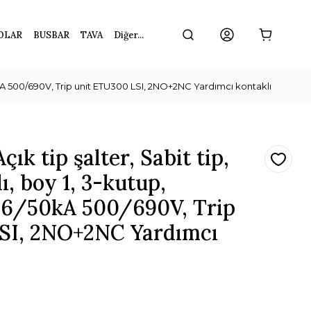
OLAR
BUSBAR
TAVA
Diğer...
50kA 500/690V, Trip unit ETU300 LSI, 2NO+2NC Yardımcı kontaklı
k tip şalter, Sabit tip,
ı, boy 1, 3-kutup,
66/50kA 500/690V, Trip
SI, 2NO+2NC Yardımcı