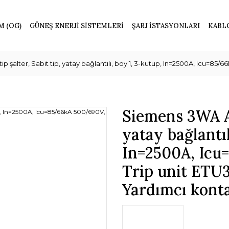
M (OG)
GÜNEŞ ENERJİ SİSTEMLERİ
ŞARJ İSTASYONLARI
KABL
p şalter, Sabit tip, yatay bağlantılı, boy 1, 3-kutup, In=2500A, Icu=85
Siemens 3WA Açı
yatay bağlantıl
In=2500A, Icu
Trip unit ETU
Yardımcı konta