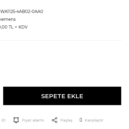
3WA1125-4AB02-0AA0
Siemens
0,00 TL + KDV
SEPETE EKLE
 Et
Fiyat alarmı
Paylaş
Karşılaştır