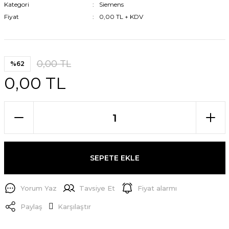
Kategori
Siemens
Fiyat
0,00 TL + KDV
0,00 TL
%62
0,00 TL
SEPETE EKLE
Yorum Yaz
Tavsiye Et
Fiyat alarmı
Paylaş
Karşılaştır