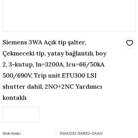
Siemens 3WA Açık tip şalter,
Çekmeceki tip, yatay bağlantılı, boy
2, 3-kutup, In=3200A, Icu=66/50kA
500/690V, Trip unit ETU300 LSI
shutter dahil, 2NO+2NC Yardımcı
kontaklı
Stok Kodu
3WA1232-3AB32-0AA0