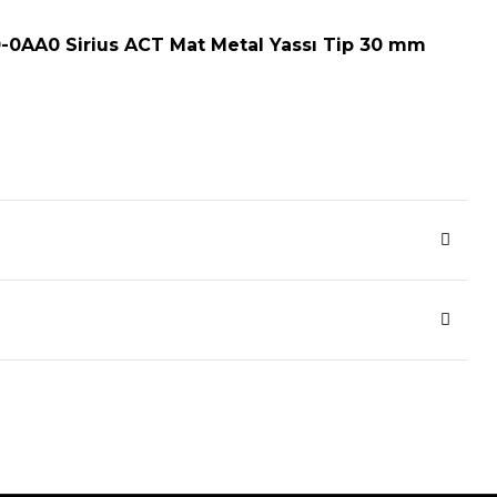
0AA0 Sirius ACT Mat Metal Yassı Tip 30 mm
al-1.amazonaws.com/partner/md-picture-db/3SU1061-0JD20-