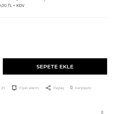
0,00 TL + KDV
SEPETE EKLE
 Et
Fiyat alarmı
Paylaş
Karşılaştır