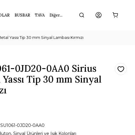
OLAR
BUSBAR
TAVA
Diğer...
al Yassı Tip 30 mm Sinyal Lambası Kırmızı
61-0JD20-0AA0 Sirius
 Yassı Tip 30 mm Sinyal
zı
3SU1061-0JD20-0AA0
uton, Sinyal Ürünleri ve Işık Kolonları