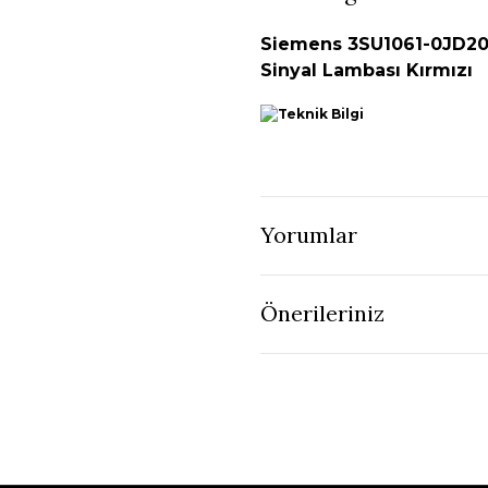
Siemens 3SU1061-0JD20-
Sinyal Lambası Kırmızı
https://pda-docs.s3.eu-centr
0AA0__objKey100_v59.png
Yorumlar
Önerileriniz