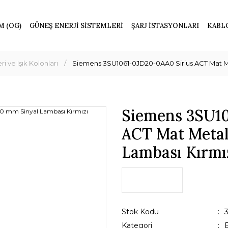
M (OG)
GÜNEŞ ENERJİ SİSTEMLERİ
ŞARJ İSTASYONLARI
KABL
i ve Işık Kolonları
Siemens 3SU1061-0JD20-0AA0 Sirius ACT Mat Met
Siemens 3SU10
ACT Mat Metal
Lambası Kırmı
Stok Kodu
Kategori
B