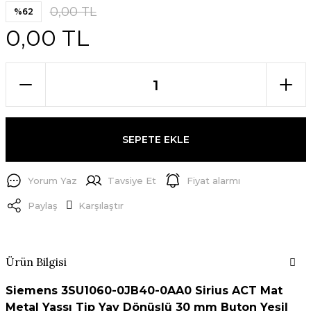
0,00 TL
%62
0,00 TL
SEPETE EKLE
Yorum Yaz
Tavsiye Et
Fiyat alarmı
Paylaş
Karşılaştır
Ürün Bilgisi
Siemens 3SU1060-0JB40-0AA0 Sirius ACT Mat
Metal Yassı Tip Yay Dönüşlü 30 mm Buton Yeşil