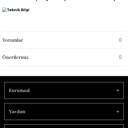
https://pda-docs.s3.eu-central-1.amazonaws.com/partner/md-
picture-db/3SU1060-0JB40-0AA0__objKey100_v59.png
Yorumlar
Önerileriniz
Kurumsal
Yardım