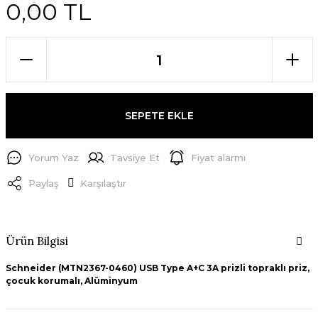
0,00 TL
SEPETE EKLE
Yorum Yaz
Tavsiye Et
Fiyat alarmı
Paylaş
Karşılaştır
Ürün Bilgisi
Schneider (MTN2367-0460) USB Type A+C 3A prizli topraklı priz,
çocuk korumalı, Alüminyum