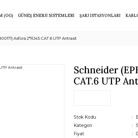
M (OG)
GÜNEŞ ENERJİ SİSTEMLERİ
ŞARJ İSTASYONLARI
KABL
0171) Asfora 2*RJ45 CAT.6 UTP Antrasit
Schneider (EP
CAT.6 UTP Ant
Stok Kodu
Kategori
Fiyat