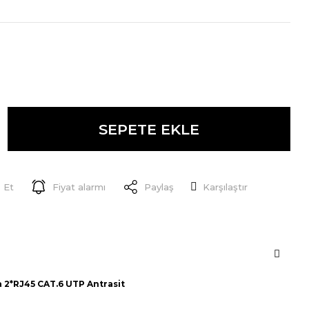
SEPETE EKLE
 Et
Fiyat alarmı
Paylaş
Karşılaştır
 2*RJ45 CAT.6 UTP Antrasit