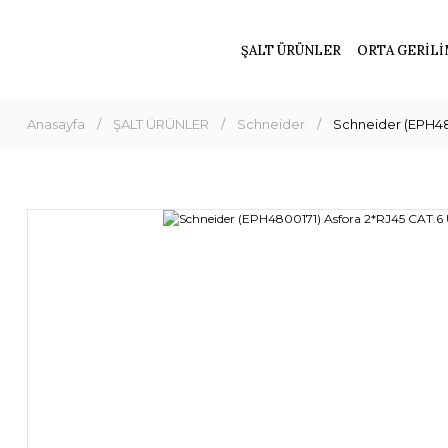
ŞALT ÜRÜNLER
ORTA GERİLİ
Anasayfa
ŞALT ÜRÜNLER
Schneider
Schneider (EPH480