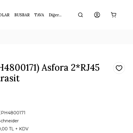
OLAR
BUSBAR
TAVA
Diğer...
H4800171) Asfora 2*RJ45
rasit
EPH4800171
Schneider
0,00 TL + KDV