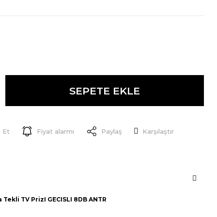
SEPETE EKLE
 Et
Fiyat alarmı
Paylaş
Karşılaştır
 Tekli TV PrizI GECISLI 8DB ANTR