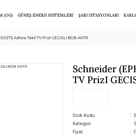
M (OG)
GÜNEŞ ENERJİ SİSTEMLERİ
ŞARJ İSTASYONLARI
KABL
0371) Asfora Tekli TV PrizI GECISLI 8DB ANTR
Schneider (EPH
TV PrizI GEC
Stok Kodu
Kategori
Fiyat