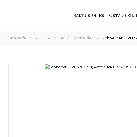
ŞALT ÜRÜNLER
ORTA GERİLİ
Anasayfa
ŞALT ÜRÜNLER
Schneider
Schneider (EPH320