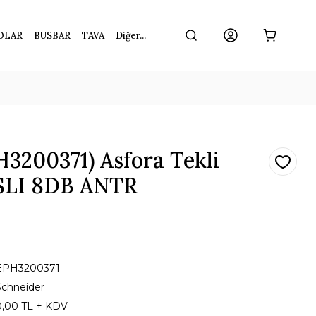
OLAR
BUSBAR
TAVA
Diğer...
3200371) Asfora Tekli
ISLI 8DB ANTR
EPH3200371
Schneider
0,00 TL + KDV