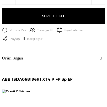
SEPETE EKLE
Yorum Yaz
Tavsiye Et
Fiyat alarmı
Paylaş
Karşılaştır
Ürün Bilgisi
ABB 1SDA068196R1 XT4 P FP 3p EF