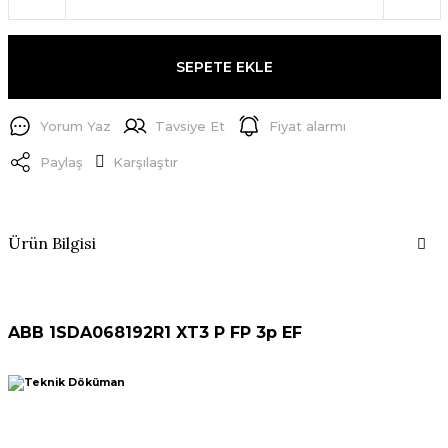
SEPETE EKLE
Yorum Yaz
Tavsiye Et
Fiyat alarmı
Paylaş
Karşılaştır
Ürün Bilgisi
ABB 1SDA068192R1 XT3 P FP 3p EF