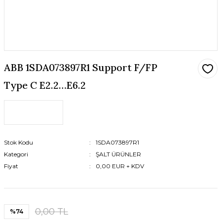
ABB 1SDA073897R1 Support F/FP
Type C E2.2…E6.2
Stok Kodu
1SDA073897R1
Kategori
ŞALT ÜRÜNLER
Fiyat
0,00 EUR + KDV
0,00 TL
%74