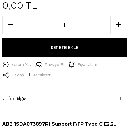
0,00 TL
SEPETE EKLE
Yorum Yaz
Tavsiye Et
Fiyat alarmı
Paylaş
Karşılaştır
Ürün Bilgisi
ABB 1SDA073897R1 Support F/FP Type C E2.2…