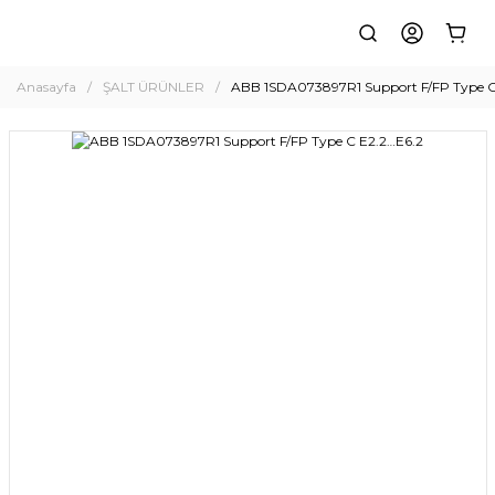
Anasayfa
ŞALT ÜRÜNLER
ABB 1SDA073897R1 Support F/FP Type C