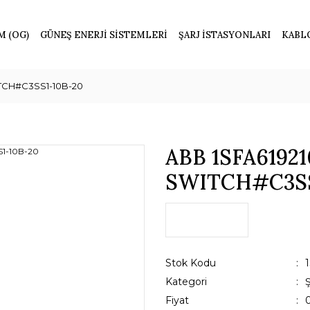
M (OG)
GÜNEŞ ENERJİ SİSTEMLERİ
ŞARJ İSTASYONLARI
KABL
ITCH#C3SS1-10B-20
ABB 1SFA61921
SWITCH#C3SS
Stok Kodu
Kategori
Fiyat