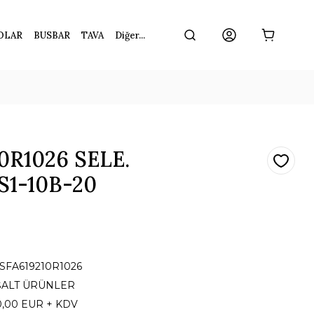
OLAR
BUSBAR
TAVA
Diğer...
0R1026 SELE.
1-10B-20
1SFA619210R1026
ŞALT ÜRÜNLER
0,00 EUR + KDV