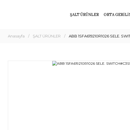
ŞALT ÜRÜNLER
ORTA GERİLİ
Anasayfa
ŞALT ÜRÜNLER
ABB 1SFA619210R1026 SELE. SW