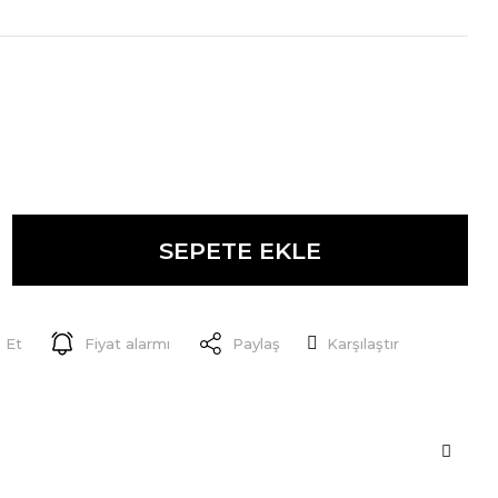
SEPETE EKLE
 Et
Fiyat alarmı
Paylaş
Karşılaştır