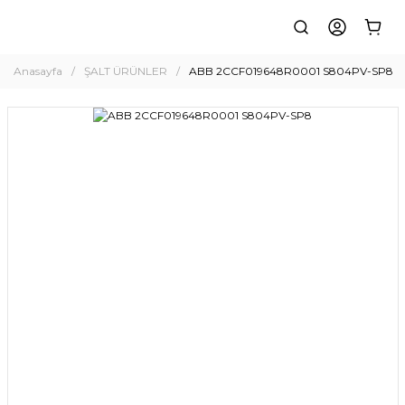
Anasayfa
ŞALT ÜRÜNLER
ABB 2CCF019648R0001 S804PV-SP8