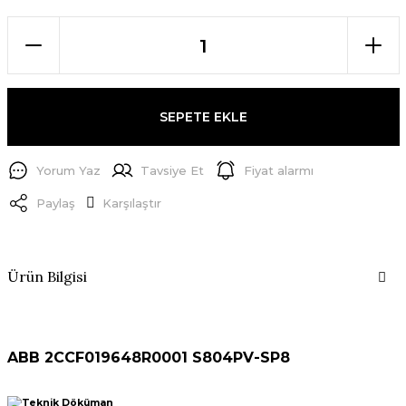
SEPETE EKLE
Yorum Yaz
Tavsiye Et
Fiyat alarmı
Paylaş
Karşılaştır
Ürün Bilgisi
ABB 2CCF019648R0001 S804PV-SP8