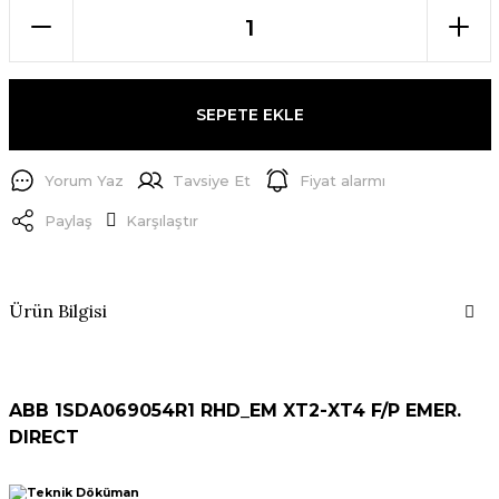
SEPETE EKLE
Yorum Yaz
Tavsiye Et
Fiyat alarmı
Paylaş
Karşılaştır
Ürün Bilgisi
ABB 1SDA069054R1 RHD_EM XT2-XT4 F/P EMER.
DIRECT