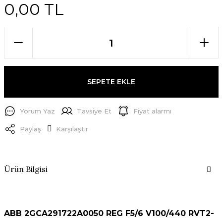
0,00 TL
SEPETE EKLE
Yorum Yaz
Tavsiye Et
Fiyat alarmı
Paylaş
Karşılaştır
Ürün Bilgisi
ABB 2GCA291722A0050 REG F5/6 V100/440 RVT2-