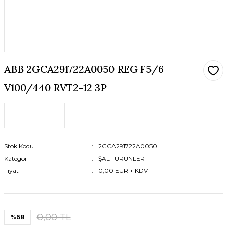
ABB 2GCA291722A0050 REG F5/6
V100/440 RVT2-12 3P
Stok Kodu
2GCA291722A0050
Kategori
ŞALT ÜRÜNLER
Fiyat
0,00 EUR + KDV
0,00 TL
%68