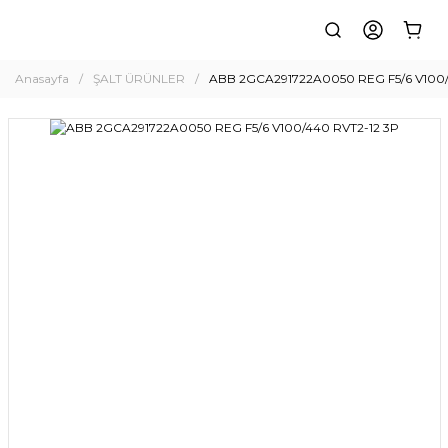
Anasayfa
ŞALT ÜRÜNLER
ABB 2GCA291722A0050 REG F5/6 V100/