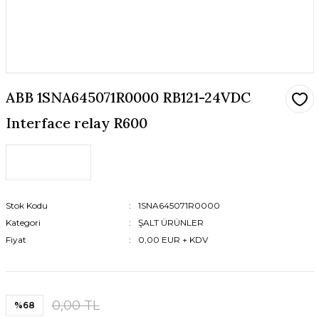
ABB 1SNA645071R0000 RB121-24VDC
Interface relay R600
Stok Kodu
1SNA645071R0000
Kategori
ŞALT ÜRÜNLER
Fiyat
0,00 EUR + KDV
0,00 TL
%68