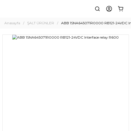
Anasayfa
ŞALT ÜRÜNLER
ABB 1SNA645071R0000 RB121-24VDC Int