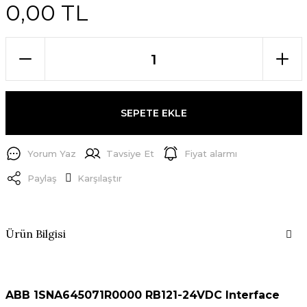
0,00 TL
SEPETE EKLE
Yorum Yaz
Tavsiye Et
Fiyat alarmı
Paylaş
Karşılaştır
Ürün Bilgisi
ABB 1SNA645071R0000 RB121-24VDC Interface