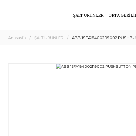
ŞALT ÜRÜNLER
ORTA GERİLİ
Anasayfa
ŞALT ÜRÜNLER
ABB 1SFA184002R9002 PUSHB