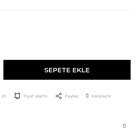
SEPETE EKLE
 Et
Fiyat alarmı
Paylaş
Karşılaştır