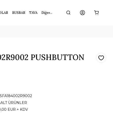
OLAR
BUSBAR
TAVA
Diğer...
002R9002 PUSHBUTTON
1SFA184002R9002
ŞALT ÜRÜNLER
0,00 EUR + KDV