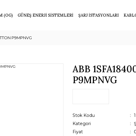
M (OG)
GÜNEŞ ENERJİ SİSTEMLERİ
ŞARJ İSTASYONLARI
KABL
UTTON P9MPNVG
ABB 1SFA184
P9MPNVG
Stok Kodu
Kategori
Fiyat