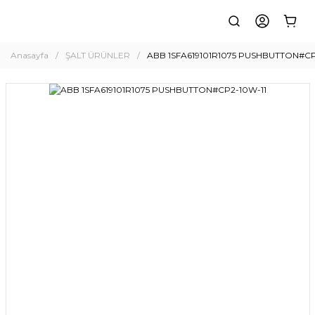
Anasayfa
ŞALT ÜRÜNLER
ABB 1SFA619101R1075 PUSHBUTTON#CP