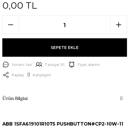
0,00 TL
SEPETE EKLE
Yorum Yaz
Tavsiye Et
Fiyat alarmı
Paylaş
Karşılaştır
Ürün Bilgisi
ABB 1SFA619101R1075 PUSHBUTTON#CP2-10W-11