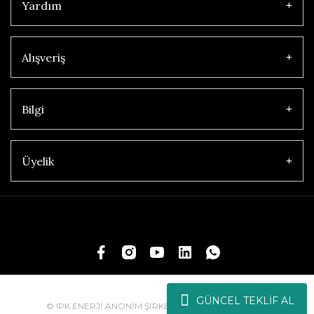
Yardım
Alışveriş
Bilgi
Üyelik
GÜNCEL TEKLİF AL
© IPK ENERJİ ANONİM ŞİRKETİ | Tüm Hakları Saklıdır.