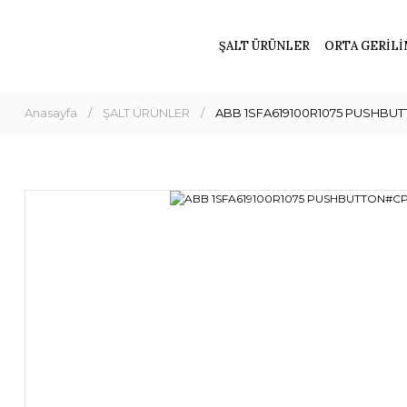
ŞALT ÜRÜNLER
ORTA GERİLİ
Anasayfa
ŞALT ÜRÜNLER
ABB 1SFA619100R1075 PUSHBUT