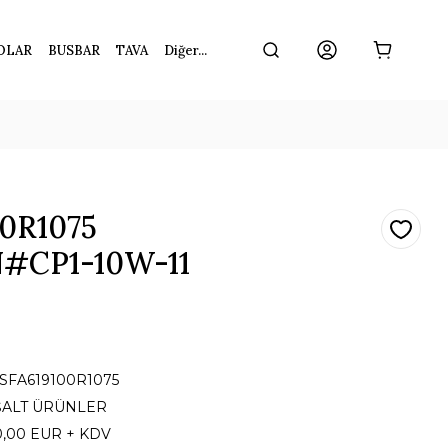
OLAR
BUSBAR
TAVA
Diğer...
00R1075
CP1-10W-11
1SFA619100R1075
ŞALT ÜRÜNLER
0,00 EUR + KDV