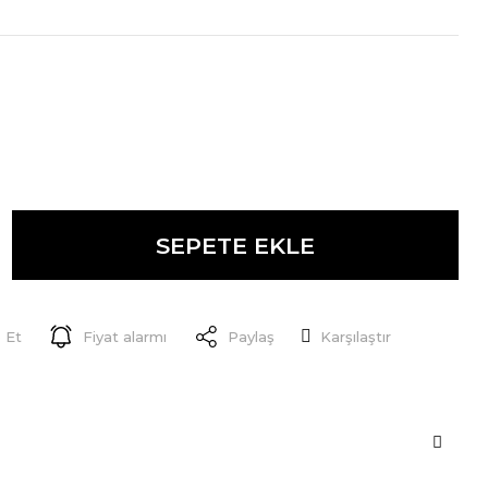
SEPETE EKLE
 Et
Fiyat alarmı
Paylaş
Karşılaştır