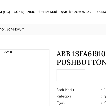
M (OG)
GÜNEŞ ENERJİ SİSTEMLERİ
ŞARJ İSTASYONLARI
KABL
TON#CP1-10W-11
ABB 1SFA6191
PUSHBUTTON#
Stok Kodu
Kategori
Fiyat