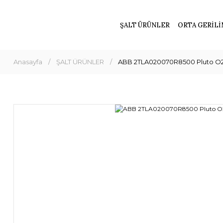
ŞALT ÜRÜNLER
ORTA GERİLİ
Anasayfa
ŞALT ÜRÜNLER
ABB 2TLA020070R8500 Pluto O