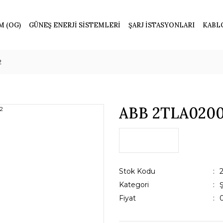
M (OG)
GÜNEŞ ENERJİ SİSTEMLERİ
ŞARJ İSTASYONLARI
KABL
2
ABB 2TLA0200
Stok Kodu
Kategori
Fiyat