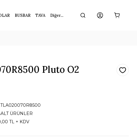
OLAR
BUSBAR
TAVA
Diğer...
70R8500 Pluto O2
2TLA020070R8500
ŞALT ÜRÜNLER
0,00 TL + KDV