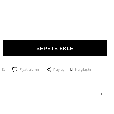
SEPETE EKLE
 Et
Fiyat alarmı
Paylaş
Karşılaştır