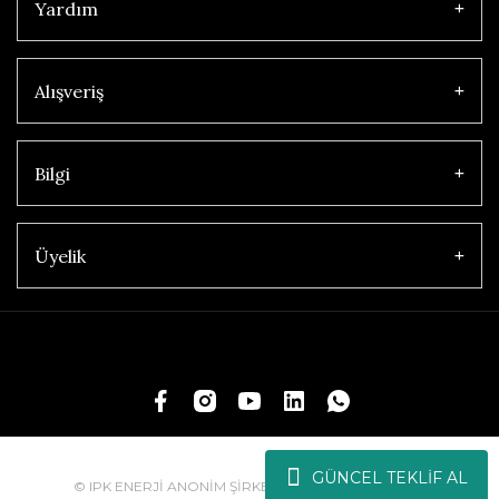
Yardım
Alışveriş
Bilgi
Üyelik
GÜNCEL TEKLİF AL
© IPK ENERJİ ANONİM ŞİRKETİ | Tüm Hakları Saklıdır.