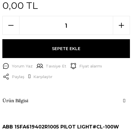
0,00 TL
SEPETE EKLE
Yorum Yaz
Tavsiye Et
Fiyat alarmı
Paylaş
Karşılaştır
Ürün Bilgisi
ABB 1SFA619402R1005 PILOT LIGHT#CL-100W