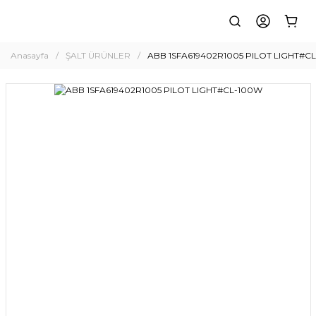
Anasayfa
ŞALT ÜRÜNLER
ABB 1SFA619402R1005 PILOT LIGHT#C