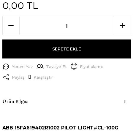
0,00 TL
SEPETE EKLE
Yorum Yaz
Tavsiye Et
Fiyat alarmı
Paylaş
Karşılaştır
Ürün Bilgisi
ABB 1SFA619402R1002 PILOT LIGHT#CL-100G