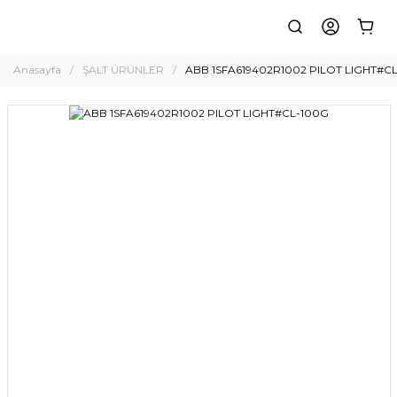
Anasayfa
ŞALT ÜRÜNLER
ABB 1SFA619402R1002 PILOT LIGHT#C