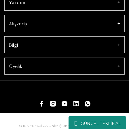
Yardım
Alışveriş
Bilgi
Üyelik
GÜNCEL TEKLİF AL
© IPK ENERJİ ANONİM ŞİRKETİ | Tüm Hakları Saklıdır.