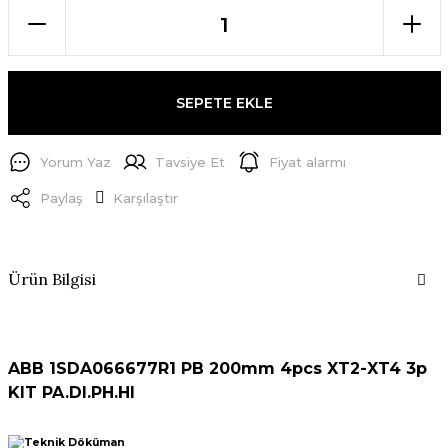
SEPETE EKLE
Yorum Yaz
Tavsiye Et
Fiyat alarmı
Paylaş
Karşılaştır
Ürün Bilgisi
ABB 1SDA066677R1 PB 200mm 4pcs XT2-XT4 3p
KIT PA.DI.PH.HI