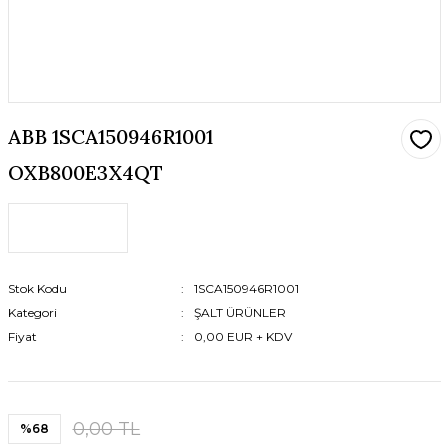
ABB 1SCA150946R1001
OXB800E3X4QT
Stok Kodu
1SCA150946R1001
Kategori
ŞALT ÜRÜNLER
Fiyat
0,00 EUR + KDV
0,00 TL
%68