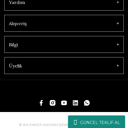
Yardım
Alışveriş
Bilgi
Üyelik
GÜNCEL TEKLİF AL
© IPK ENERJİ ANONİM ŞİRKETİ | Tüm Hakları Saklıdır.