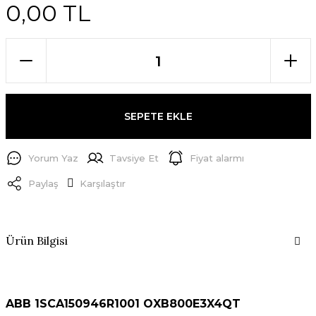
0,00 TL
SEPETE EKLE
Yorum Yaz
Tavsiye Et
Fiyat alarmı
Paylaş
Karşılaştır
Ürün Bilgisi
ABB 1SCA150946R1001 OXB800E3X4QT