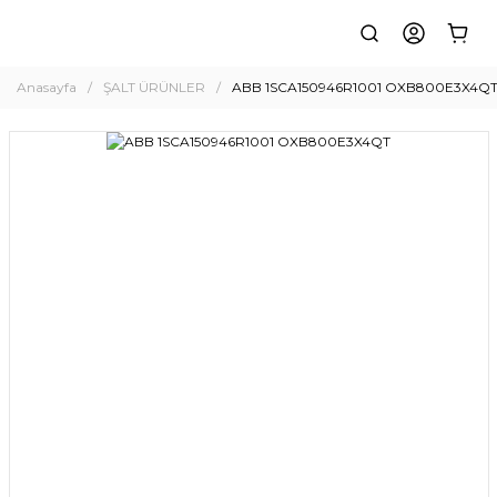
Anasayfa
ŞALT ÜRÜNLER
ABB 1SCA150946R1001 OXB800E3X4Q